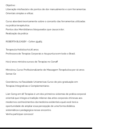
Leia mais
Objetivo :
Liberação miofascial e de pontos de dor manualmente e com ferramentas
Orientais simples e eficaz.
Curso abordará teoricamente sobre o conceito das ferramentas utilizadas
na prática terapêutica;
Pontos dos Merididianos bloqueados que causa à dor;
Realização da prática
ROBERTA BLEASBY - Cofen 59465
Terapeuta Holistica há 26 anos
Professora de Terapias Corporais e Acupuntura em todo o Brasil.
Há 17 anos ministra cursos de Terapias no Conaff
Ministrou Curso Profissionalizante de Massagem Terapêutica por 10 anos
Senac-Ce
Coordenou na Faculdade Uniamericas Curso de pós-graduação em
Terapias Integrativas e Complementares
Lian Gong em 18 Terapias é um dos primeiros sistemas de prática corporal
oriental que integra a tradição milenar das artes corporais chinesas aos
modernos conhecimentos da medicina ocidental a qual você terá a
oportunidade de ampliar essa percepção de uma forma didática,
sistemática e pedagógica nesse encontro.
Venha participar conosco!