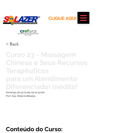
Realização:
CLIQUE AQUI
Apoio:
< Back
Curso 23 - Massagem
Chinesa e Seus Recursos
Terapêuticos
para um Atendimento
Diferenciado! Inédito!
Domingo dia 13/11 das 09 às 13:00h
Prof. Esp. Roberta Bleasby
Conteúdo do Curso: