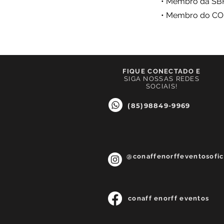
• Membro da SBFE
• Membro do COB
Leia mais
FIQUE CONECTADO E
SIGA NOSSAS REDES
SOCIAIS!
(85)98849-9969
@conaffenorffeventosofic
conaff enorff eventos