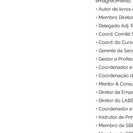
emagrecimento, 
• Autor de livros
• Membro Diretor
• Delegado Adj. 
• Coord. Comitê 
• Coord. do Curs
• Gerente da Sec
• Gestor e Profes
• Coordenador e
• Coordenação de
• Mentor & Consul
• Diretor da Emp
• Diretor do LAB
• Coordenador e
• Instrutor de P
• Membro da SBB