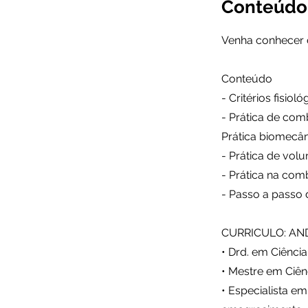
Conteúdo 
Venha conhecer d
Conteúdo
- Critérios fisio
- Prática de comb
Prática biomecân
- Prática de volu
- Prática na comb
- Passo a passo 
CURRICULO: AN
• Drd. em Ciênci
• Mestre em Ciê
• Especialista e