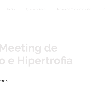
Início
Quem Somos
Termo de Compromisso
I
 Meeting de
 e Hipertrofia
3:00h