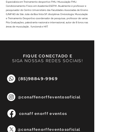
Especialista em Treinamento desportivo FMU, Musculação FMU,
Condicionamento Físico em Academia ESEFM. Atualmente é professor e
pesquisador do Centro Universitário das Faculdades Associadas de Ensino
(UNIFAE) de São João da Boa Vista SP, disciplinas Cinésiologia, Musculação
e Treinamento Desportivo coordenador de pesquisas, professor de varias
Pós Graduações, palestrante nacional e internacional, autor de 8 livros nas
áreas de musculação , funcional e HIIT.
FIQUE CONECTADO E
SIGA NOSSAS REDES SOCIAIS!
(85)98849-9969
@conaffenorffeventosoficial
conaff enorff eventos
@conaffenorffeventosoficial