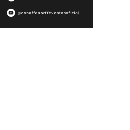
@conaffenorffeventosoficial
Fale Conosco
Participar
PRECISA DE AJUDA?
85 98849-9969
solazerevento@gmail.com
© 2023 por ALIART DESIGNER. Orgulhosamente
criado com
Wix.com