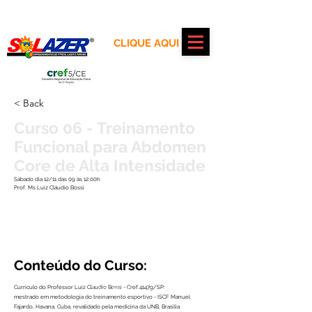
Realização:
CLIQUE AQUI
Apoio:
< Back
Curso 06 - Treinamento
Funcional para Abdomen
Core de Alta Intensidade
Sábado dia 12/11 das 09 às 12:00h
Prof. Ms Luiz Cláudio Bossi
Conteúdo do Curso:
Leia mais
Currículo do Professor Luiz Claudio Bossi - Cref.4147g/SP:
mestrado em metodologia do treinamento esportivo - ISCF Manuel
Fajardo, Havana, Cuba, revalidado pela medicina da UNB, Brasilia.