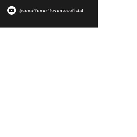
@conaffenorffeventosoficial
Fale Conosco
Participar
PRECISA DE AJUDA?
85 98849-9969
solazerevento@gmail.com
© 2023 por ALIART DESIGNER. Orgulhosamente
criado com
Wix.com